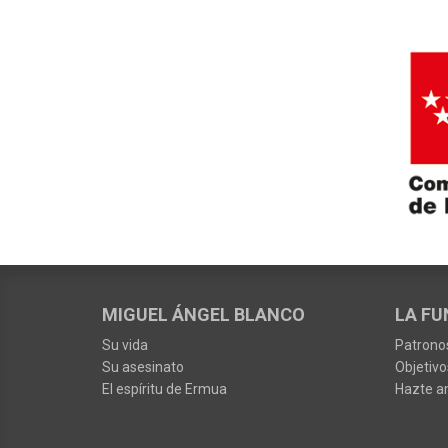
MIGUEL ÁNGEL BLANCO
LA FU
Su vida
Patrono
Su asesinato
Objetivo
El espíritu de Ermua
Hazte a