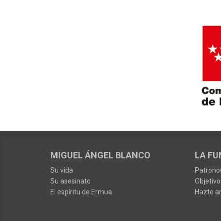
MIGUEL ÁNGEL BLANCO
LA FU
Su vida
Patrono
Su asesinato
Objetivo
El espíritu de Ermua
Hazte a