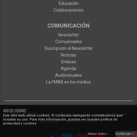
Educación
Colaboraciones
COMUNICACIÓN
Newsletter
Comunicados
Suscripción al Newsletter
Noticias
Enlaces
Agenda
Audiovisuales
La FMAB en los medios
USO DE COOKIES
FMAB
© 2023
·
Developed by
Ixotype
·
Aviso legal
·
Política de
Este sitio web utiliza cookies. Si continúas navegando consideramos que
aceptas su uso. Para más información, puedes ver nuestra política de
privacidad
·
Política de cookies
privacidad y cookies.
Saber más »
Continuar »