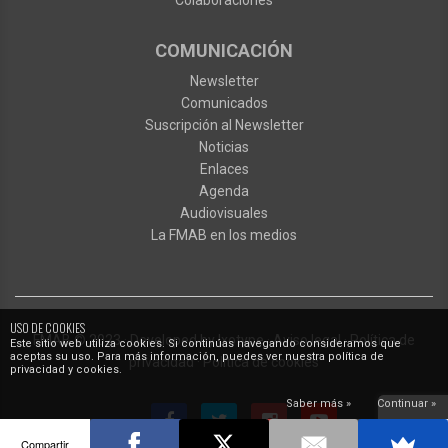
COMUNICACIÓN
Newsletter
Comunicados
Suscripción al Newsletter
Noticias
Enlaces
Agenda
Audiovisuales
La FMAB en los medios
USO DE COOKIES
FMAB
© 2023
·
Developed by
Ixotype
·
Aviso legal
·
Política de
Este sitio web utiliza cookies. Si continúas navegando consideramos que
aceptas su uso. Para más información, puedes ver nuestra política de
privacidad
·
Política de cookies
privacidad y cookies.
Saber más »
Continuar »
Compartir