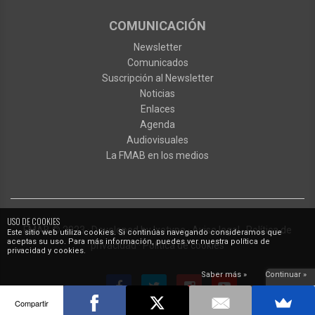
COMUNICACIÓN
Newsletter
Comunicados
Suscripción al Newsletter
Noticias
Enlaces
Agenda
Audiovisuales
La FMAB en los medios
USO DE COOKIES
FMAB
© 2023
·
Developed by
Ixotype
·
Aviso legal
·
Política de
Este sitio web utiliza cookies. Si continúas navegando consideramos que
aceptas su uso. Para más información, puedes ver nuestra política de
privacidad
·
Política de cookies
privacidad y cookies.
Saber más »
Continuar »
Compartir