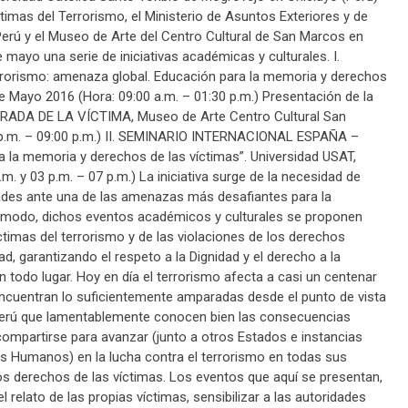
imas del Terrorismo, el Ministerio de Asuntos Exteriores y de
rú y el Museo de Arte del Centro Cultural de San Marcos en
e mayo una serie de iniciativas académicas y culturales.
I.
rismo: amenaza global. Educación para la memoria y derechos
de Mayo 2016 (Hora: 09:00 a.m. – 01:30 p.m.) Presentación de la
 MIRADA DE LA VÍCTIMA, Museo de Arte Centro Cultural San
0 p.m. – 09:00 p.m.) II. SEMINARIO INTERNACIONAL ESPAÑA –
a la memoria y derechos de las víctimas”. Universidad USAT,
m. y 03 p.m. – 07 p.m.) La iniciativa surge de la necesidad de
ades ante una de las amenazas más desafiantes para la
mo modo, dichos eventos académicos y culturales se proponen
íctimas del terrorismo y de las violaciones de los derechos
 garantizando el respeto a la Dignidad y el derecho a la
 todo lugar. Hoy en día el terrorismo afecta a casi un centenar
encuentran lo suficientemente amparadas desde el punto de vista
Perú que lamentablemente conocen bien las consecuencias
compartirse para avanzar (junto a otros Estados e instancias
os Humanos) en la lucha contra el terrorismo en todas sus
los derechos de las víctimas. Los eventos que aquí se presentan,
l relato de las propias víctimas, sensibilizar a las autoridades