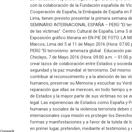
con la colaboración de la Fundación española de Víct
Cooperación de España, la Embajada de España en Pe
Lima, tienen previsto presentar la primera semana d
SEMINARIO INTERNACIONAL ESPAÑA – PERÚ “El terro
de las víctimas”. Centro Cultural de España, Lima 5 
Exposición gráfico literaria en EN PIE DE FOTO. LA
Marcos, Lima del 5 al 11 de Mayo 2016 (Hora: 07:0
PERÚ “El terrorismo: amenaza global . Educación par
Chiclayo, 7 de Mayo 2016 (Hora: 09:00 a.m. – 01:00 p.
crear lazos de colaboración entre Estados y socied
seguridad y la paz mundial: el terrorismo. Del mis
contribuir al reconocimiento y a la atención de las v
humanos, preservar su Memoria y escuchar su Verdad,
reparación que ellas se merecen, en todo tiempo y en
de Estados y la mayor parte de sus víctimas no se 
legal. Las experiencias de Estados como España y 
humanas y sociales de la violencia terrorista deben 
internacionales cuya misión es proteger los Derech
formas y manifestaciones y a favor de la tutela de 
en primer lugar, pretenden, mediante el testimonio y e
Compartir