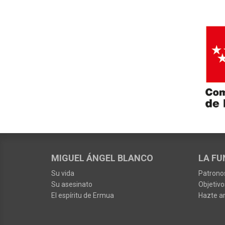
MIGUEL ÁNGEL BLANCO
LA FU
Su vida
Patrono
Su asesinato
Objetivo
El espíritu de Ermua
Hazte a