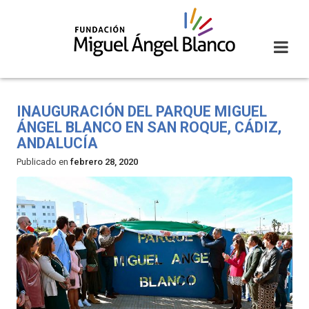
Skip
to
content
INAUGURACIÓN DEL PARQUE MIGUEL
ÁNGEL BLANCO EN SAN ROQUE, CÁDIZ,
ANDALUCÍA
Publicado en
febrero 28, 2020