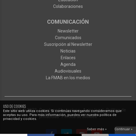
Colaboraciones
COMUNICACIÓN
Newsletter
Comunicados
Suscripción al Newsletter
Noticias
Enlaces
Agenda
Audiovisuales
La FMAB en los medios
USO DE COOKIES
FMAB
© 2023
·
Developed by
Ixotype
·
Aviso legal
·
Política de
Este sitio web utiliza cookies. Si continúas navegando consideramos que
aceptas su uso. Para más información, puedes ver nuestra política de
privacidad
·
Política de cookies
privacidad y cookies.
Saber más »
Continuar »