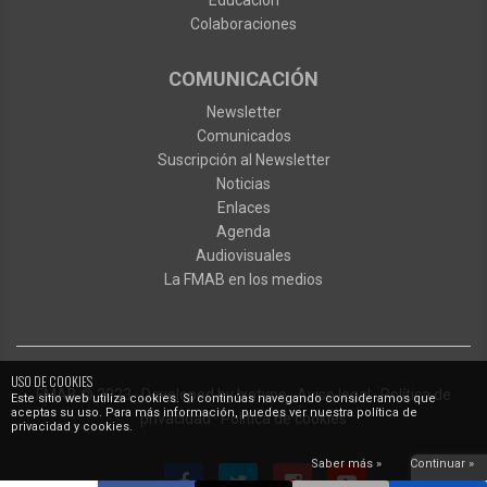
Educación
Colaboraciones
COMUNICACIÓN
Newsletter
Comunicados
Suscripción al Newsletter
Noticias
Enlaces
Agenda
Audiovisuales
La FMAB en los medios
USO DE COOKIES
FMAB
© 2023
·
Developed by
Ixotype
·
Aviso legal
·
Política de
Este sitio web utiliza cookies. Si continúas navegando consideramos que
aceptas su uso. Para más información, puedes ver nuestra política de
privacidad
·
Política de cookies
privacidad y cookies.
Saber más »
Continuar »