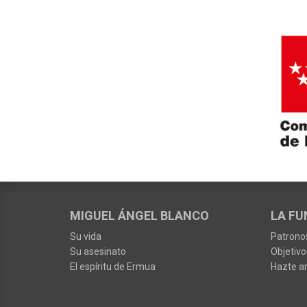
MIGUEL ÁNGEL BLANCO
LA FU
Su vida
Patrono
Su asesinato
Objetivo
El espíritu de Ermua
Hazte a