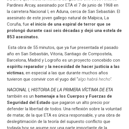
Pardines Arcay, asesinado por ETA el 7 de junio de 1968 en
la carretera Nacional I, en Aduna, cerca de San Sebastián. El
asesinato de este joven gallego natural de Malpica, La
Coruña, fue
el inicio de una espiral de terror que se
prolongó durante casi seis décadas y dejó una estela de
853 asesinatos.
Esta obra de 55 minutos, que ya fue presentada el pasado
año en San Sebastián, Vitoria, Santiago de Compostela,
Barcelona, Madrid y Logroño es un proyecto concebido con
espíritu reparador
y
la necesidad de hacer justicia a las
víctimas
, en especial a las que durante muchos años
tuvieron que convivir con el yugo del “
algo habrá hecho”
.
NACIONAL I, HISTORIA DE LA PRIMERA VÍCTIMA DE ETA
también es un
homenaje a los Cuerpos y Fuerzas de
Seguridad del Estado
que pagaron un alto precio por
defender la libertad de todos. Una reflexión sobre la voluntad
de matar, de la que ETA es única responsable, y una obra de
deslegitimación de la teoría del supuesto conflicto que
todavía hoy se asume por una parte importante de la