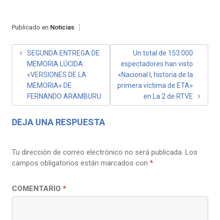
Publicado en
Noticias
NAVEGACIÓN
SEGUNDA ENTREGA DE
Un total de 153.000
MEMORIA LÚCIDA:
espectadores han visto
DE
«VERSIONES DE LA
«Nacional I, historia de la
ENTRADAS
MEMORIA» DE
primera víctima de ETA»
FERNANDO ARAMBURU
en La 2 de RTVE
DEJA UNA RESPUESTA
Tu dirección de correo electrónico no será publicada.
Los
campos obligatorios están marcados con
*
COMENTARIO
*