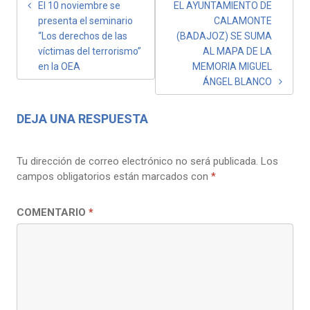
NAVEGACIÓN
El 10 noviembre se
EL AYUNTAMIENTO DE
presenta el seminario
CALAMONTE
DE
“Los derechos de las
(BADAJOZ) SE SUMA
ENTRADAS
víctimas del terrorismo”
AL MAPA DE LA
en la OEA
MEMORIA MIGUEL
ÁNGEL BLANCO
DEJA UNA RESPUESTA
Tu dirección de correo electrónico no será publicada.
Los
campos obligatorios están marcados con
*
COMENTARIO
*