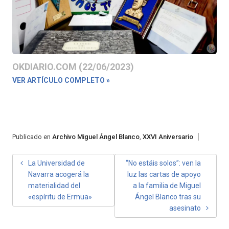
OKDIARIO.COM (22/06/2023)
VER ARTÍCULO COMPLETO »
Publicado en
Archivo Miguel Ángel Blanco
,
XXVI Aniversario
NAVEGACIÓN
La Universidad de
“No estáis solos”: ven la
Navarra acogerá la
luz las cartas de apoyo
DE
materialidad del
a la familia de Miguel
ENTRADAS
«espíritu de Ermua»
Ángel Blanco tras su
asesinato