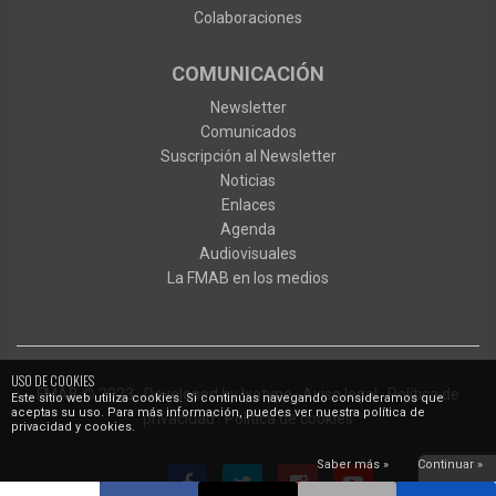
Colaboraciones
COMUNICACIÓN
Newsletter
Comunicados
Suscripción al Newsletter
Noticias
Enlaces
Agenda
Audiovisuales
La FMAB en los medios
USO DE COOKIES
FMAB
© 2023
·
Developed by
Ixotype
·
Aviso legal
·
Política de
Este sitio web utiliza cookies. Si continúas navegando consideramos que
aceptas su uso. Para más información, puedes ver nuestra política de
privacidad
·
Política de cookies
privacidad y cookies.
Saber más »
Continuar »