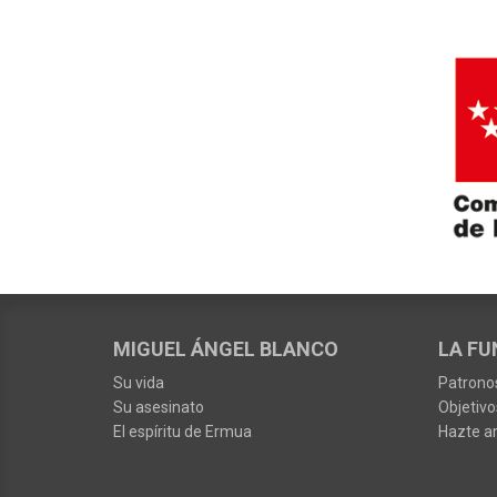
MIGUEL ÁNGEL BLANCO
LA FU
Su vida
Patrono
Su asesinato
Objetivo
El espíritu de Ermua
Hazte a