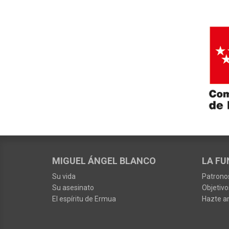
MIGUEL ÁNGEL BLANCO
LA FU
Su vida
Patrono
Su asesinato
Objetivo
El espíritu de Ermua
Hazte a