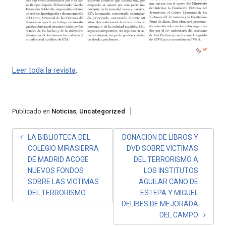
Leer toda la revista
.
Publicado en
Noticias
,
Uncategorized
NAVEGACIÓN
LA BIBLIOTECA DEL
DONACION DE LIBROS Y
COLEGIO MIRASIERRA
DVD SOBRE VICTIMAS
DE
DE MADRID ACOGE
DEL TERRORISMO A
ENTRADAS
NUEVOS FONDOS
LOS INSTITUTOS
SOBRE LAS VICTIMAS
AGUILAR CANO DE
DEL TERRORISMO
ESTEPA Y MIGUEL
DELIBES DE MEJORADA
DEL CAMPO