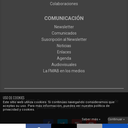
Colaboraciones
COMUNICACIÓN
Newsletter
Comunicados
Suscripción al Newsletter
Noticias
Enlaces
Agenda
Audiovisuales
La FMAB en los medios
USO DE COOKIES
FMAB
© 2023
·
Developed by
Ixotype
·
Aviso legal
·
Política de
Este sitio web utiliza cookies. Si continúas navegando consideramos que
aceptas su uso. Para más información, puedes ver nuestra política de
privacidad
·
Política de cookies
privacidad y cookies.
Saber más »
Continuar »