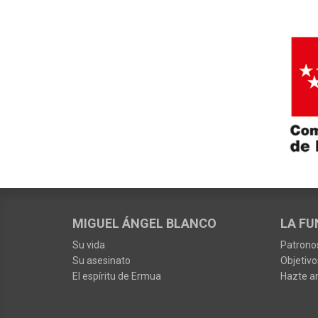
MIGUEL ÁNGEL BLANCO
LA FU
Su vida
Patrono
Su asesinato
Objetivo
El espíritu de Ermua
Hazte a