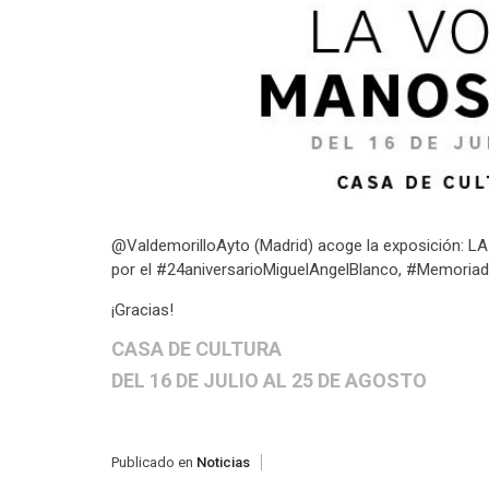
@ValdemorilloAyto (Madrid) acoge la exposición:
por el #24aniversarioMiguelAngelBlanco, #Memoria
¡Gracias!
CASA DE CULTURA
DEL 16 DE JULIO AL 25 DE AGOSTO
Publicado en
Noticias