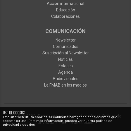
Acción internacional
Educación
Colaboraciones
COMUNICACIÓN
Newsletter
Comunicados
Suscripción al Newsletter
Noticias
Enlaces
Agenda
Audiovisuales
La FMAB en los medios
USO DE COOKIES
FMAB
© 2023
·
Developed by
Ixotype
·
Aviso legal
·
Política de
Este sitio web utiliza cookies. Si continúas navegando consideramos que
aceptas su uso. Para más información, puedes ver nuestra política de
privacidad
·
Política de cookies
privacidad y cookies.