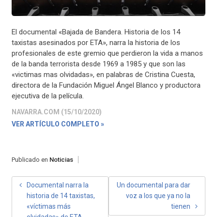
El documental «Bajada de Bandera. Historia de los 14
taxistas asesinados por ETA», narra la historia de los
profesionales de este gremio que perdieron la vida a manos
de la banda terrorista desde 1969 a 1985 y que son las
«victimas mas olvidadas», en palabras de Cristina Cuesta,
directora de la Fundación Miguel Ángel Blanco y productora
ejecutiva de la película.
NAVARRA.COM (15/10/2020)
VER ARTÍCULO COMPLETO »
Publicado en
Noticias
NAVEGACIÓN
Documental narra la
Un documental para dar
historia de 14 taxistas,
voz a los que ya no la
DE
«víctimas más
tienen
olvidadas» de ETA