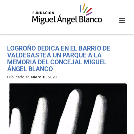
Skip
to
content
LOGROÑO DEDICA EN EL BARRIO DE
VALDEGASTEA UN PARQUE A LA
MEMORIA DEL CONCEJAL MIGUEL
ÁNGEL BLANCO
Publicado en
enero 10, 2023