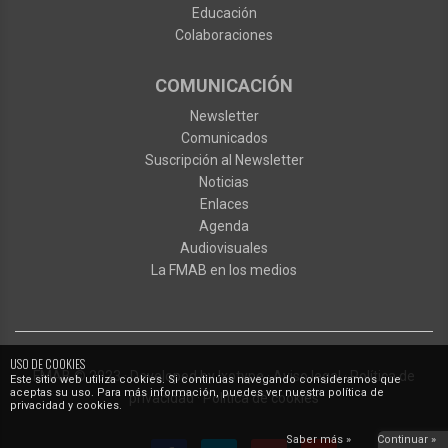
Educación
Colaboraciones
COMUNICACIÓN
Newsletter
Comunicados
Suscripción al Newsletter
Noticias
Enlaces
Agenda
Audiovisuales
La FMAB en los medios
USO DE COOKIES
FMAB
© 2023
·
Developed by
Ixotype
·
Aviso legal
·
Política de
Este sitio web utiliza cookies. Si continúas navegando consideramos que
aceptas su uso. Para más información, puedes ver nuestra política de
privacidad
·
Política de cookies
privacidad y cookies.
Saber más »
Continuar »