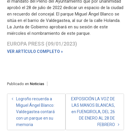
el mandato del Pleno del Ayuntamiento que por unanimidad
aprobó el 28 de julio de 2022 dedicar un espacio de la ciudad
en recuerdo del concejal. El parque Miguel Ángel Blanco se
sitúa en el barrio de Valdegastea, al sur de la calle Holanda.
La Junta de Gobierno aprobará en su sesión de este
miércoles el nombramiento de este parque.
EUROPA PRESS (09/01/2023)
VER ARTÍCULO COMPLETO »
Publicado en
Noticias
NAVEGACIÓN
Logroño recuerda a
EXPOSICIÓN LA VOZ DE
Miguel Ángel Blanco:
LAS MANOS BLANCAS,
DE
Valdegastea contará
en FUENGIROLA, DEL 26
ENTRADAS
con un parque en su
DE ENERO AL 28 DE
memoria
FEBRERO