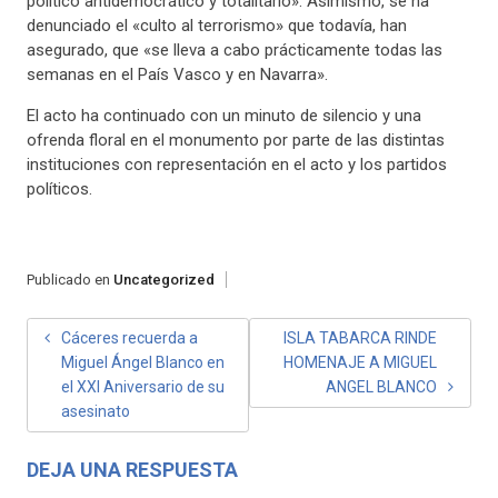
político antidemocrático y totalitario». Asimismo, se ha
denunciado el «culto al terrorismo» que todavía, han
asegurado, que «se lleva a cabo prácticamente todas las
semanas en el País Vasco y en Navarra».
El acto ha continuado con un minuto de silencio y una
ofrenda floral en el monumento por parte de las distintas
instituciones con representación en el acto y los partidos
políticos.
Publicado en
Uncategorized
NAVEGACIÓN
Cáceres recuerda a
ISLA TABARCA RINDE
Miguel Ángel Blanco en
HOMENAJE A MIGUEL
DE
el XXI Aniversario de su
ANGEL BLANCO
ENTRADAS
asesinato
DEJA UNA RESPUESTA