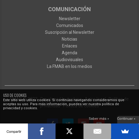
COMUNICACIÓN
Newsletter
Comunicados
Suscripción al Newsletter
Noticias
Enlaces
Agenda
Audiovisuales
La FMAB en los medios
USO DE COOKIES
FMAB
© 2023
·
Developed by
Ixotype
·
Aviso legal
·
Política de
Este sitio web utiliza cookies. Si continúas navegando consideramos que
aceptas su uso. Para más información, puedes ver nuestra política de
privacidad
·
Política de cookies
privacidad y cookies.
Saber más »
Continuar »
Compartir