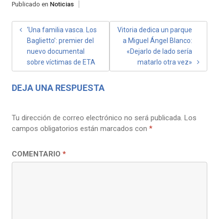
Publicado en
Noticias
NAVEGACIÓN
‘Una familia vasca. Los
Vitoria dedica un parque
Baglietto’: premier del
a Miguel Ángel Blanco:
DE
nuevo documental
«Dejarlo de lado sería
ENTRADAS
sobre víctimas de ETA
matarlo otra vez»
DEJA UNA RESPUESTA
Tu dirección de correo electrónico no será publicada.
Los
campos obligatorios están marcados con
*
COMENTARIO
*