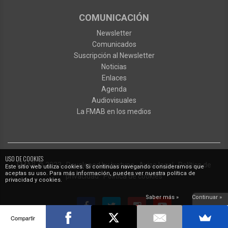
COMUNICACIÓN
Newsletter
Comunicados
Suscripción al Newsletter
Noticias
Enlaces
Agenda
Audiovisuales
La FMAB en los medios
USO DE COOKIES
FMAB
© 2023
·
Developed by
Ixotype
·
Aviso legal
·
Política de
Este sitio web utiliza cookies. Si continúas navegando consideramos que
aceptas su uso. Para más información, puedes ver nuestra política de
privacidad
·
Política de cookies
privacidad y cookies.
Saber más »
Continuar »
Compartir