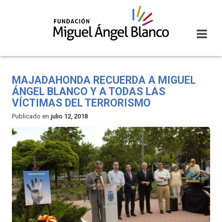
Skip
to
content
MAJADAHONDA RECUERDA A MIGUEL
ÁNGEL BLANCO Y A TODAS LAS
VÍCTIMAS DEL TERRORISMO
Publicado en
julio 12, 2018