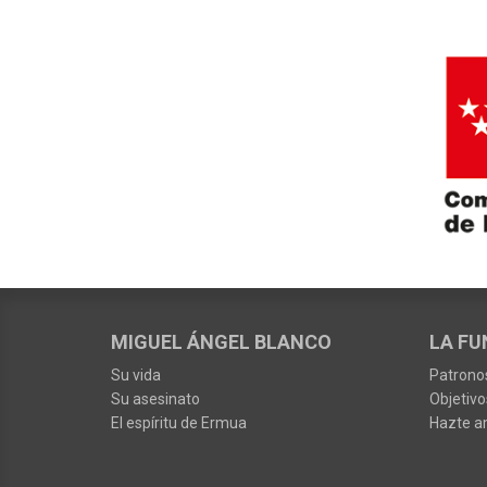
MIGUEL ÁNGEL BLANCO
LA FU
Su vida
Patrono
Su asesinato
Objetivo
El espíritu de Ermua
Hazte a