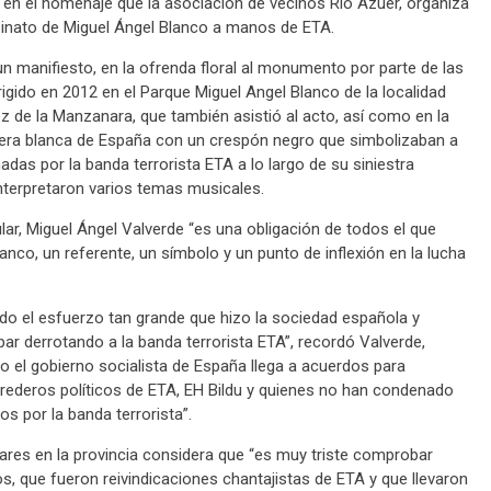
n el homenaje que la asociación de vecinos Río Azuer, organiza
inato de Miguel Ángel Blanco a manos de ETA.
 un manifiesto, en la ofrenda floral al monumento por parte de las
igido en 2012 en el Parque Miguel Angel Blanco de la localidad
z de la Manzanara, que también asistió al acto, así como en la
era blanca de España con un crespón negro que simbolizaban a
das por la banda terrorista ETA a lo largo de su siniestra
nterpretaron varios temas musicales.
ular, Miguel Ángel Valverde “es una obligación de todos el que
co, un referente, un símbolo y un punto de inflexión en la lucha
o el esfuerzo tan grande que hizo la sociedad española y
bar derrotando a la banda terrorista ETA”, recordó Valverde,
 el gobierno socialista de España llega a acuerdos para
rederos políticos de ETA, EH Bildu y quienes no han condenado
s por la banda terrorista”.
ulares en la provincia considera que “es muy triste comprobar
que fueron reivindicaciones chantajistas de ETA y que llevaron