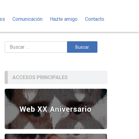
des
Comunicación
Hazte amigo
Contacto
Buscar:
ACCESOS PRINCIPALES