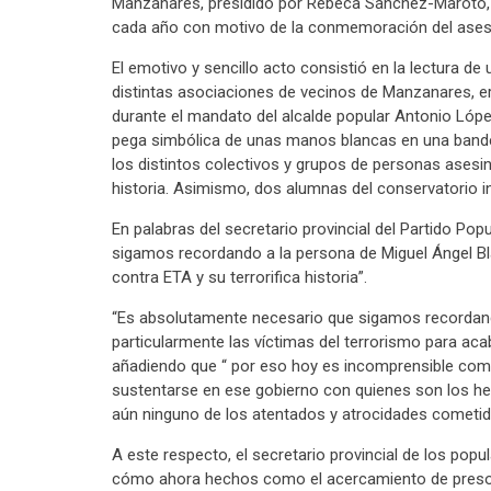
Manzanares, presidido por Rebeca Sánchez-Maroto, e
cada año con motivo de la conmemoración del ases
El emotivo y sencillo acto consistió en la lectura de
distintas asociaciones de vecinos de Manzanares, er
durante el mandato del alcalde popular Antonio Lópe
pega simbólica de unas manos blancas en una band
los distintos colectivos y grupos de personas asesina
historia. Asimismo, dos alumnas del conservatorio i
En palabras del secretario provincial del Partido Pop
sigamos recordando a la persona de Miguel Ángel Blan
contra ETA y su terrorifica historia”.
“Es absolutamente necesario que sigamos recordand
particularmente las víctimas del terrorismo para aca
añadiendo que “ por eso hoy es incomprensible como
sustentarse en ese gobierno con quienes son los he
aún ninguno de los atentados y atrocidades cometido
A este respecto, el secretario provincial de los pop
cómo ahora hechos como el acercamiento de presos, 