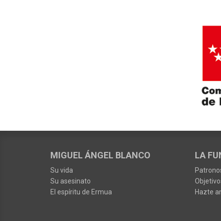
MIGUEL ÁNGEL BLANCO
LA FU
Su vida
Patrono
Su asesinato
Objetivo
El espíritu de Ermua
Hazte a