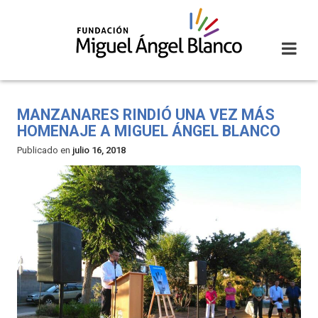
Skip
to
content
MANZANARES RINDIÓ UNA VEZ MÁS
HOMENAJE A MIGUEL ÁNGEL BLANCO
Publicado en
julio 16, 2018