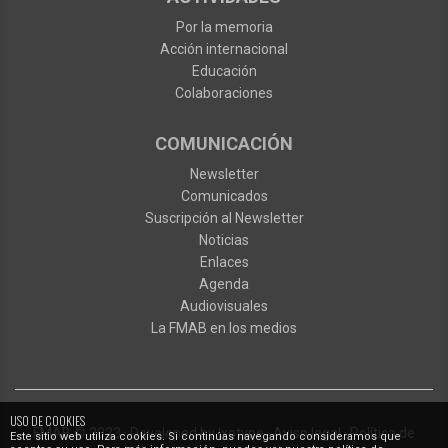
Por la memoria
Acción internacional
Educación
Colaboraciones
COMUNICACIÓN
Newsletter
Comunicados
Suscripción al Newsletter
Noticias
Enlaces
Agenda
Audiovisuales
La FMAB en los medios
USO DE COOKIES
FMAB
© 2023
·
Developed by
Ixotype
·
Aviso legal
·
Política de
Este sitio web utiliza cookies. Si continúas navegando consideramos que