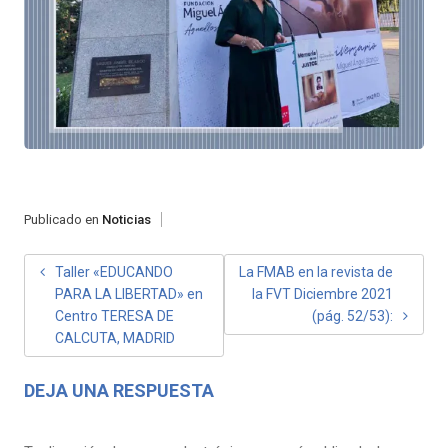
Publicado en
Noticias
NAVEGACIÓN
Taller «EDUCANDO
La FMAB en la revista de
PARA LA LIBERTAD» en
la FVT Diciembre 2021
DE
Centro TERESA DE
(pág. 52/53):
ENTRADAS
CALCUTA, MADRID
DEJA UNA RESPUESTA