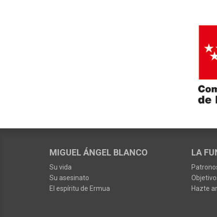
MIGUEL ÁNGEL BLANCO
LA FU
Su vida
Patrono
Su asesinato
Objetivo
El espíritu de Ermua
Hazte a