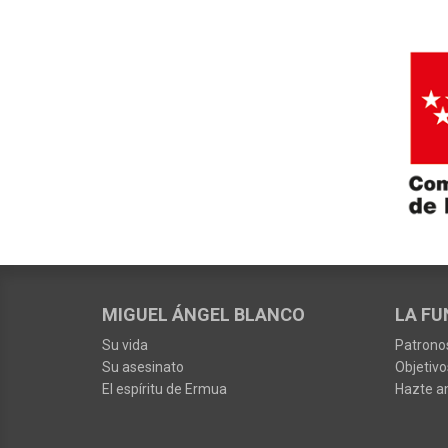
MIGUEL ÁNGEL BLANCO
LA FU
Su vida
Patrono
Su asesinato
Objetivo
El espíritu de Ermua
Hazte a