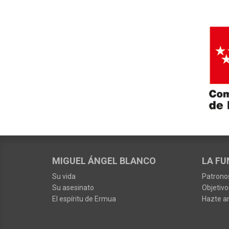
MIGUEL ÁNGEL BLANCO
LA FU
Su vida
Patrono
Su asesinato
Objetivo
El espíritu de Ermua
Hazte a