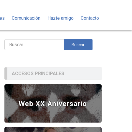
des
Comunicación
Hazte amigo
Contacto
Buscar:
ACCESOS PRINCIPALES