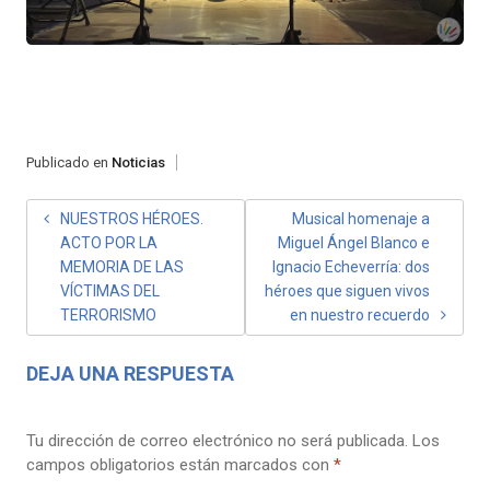
Publicado en
Noticias
NAVEGACIÓN
NUESTROS HÉROES.
Musical homenaje a
ACTO POR LA
Miguel Ángel Blanco e
DE
MEMORIA DE LAS
Ignacio Echeverría: dos
ENTRADAS
VÍCTIMAS DEL
héroes que siguen vivos
TERRORISMO
en nuestro recuerdo
DEJA UNA RESPUESTA
Tu dirección de correo electrónico no será publicada.
Los
campos obligatorios están marcados con
*