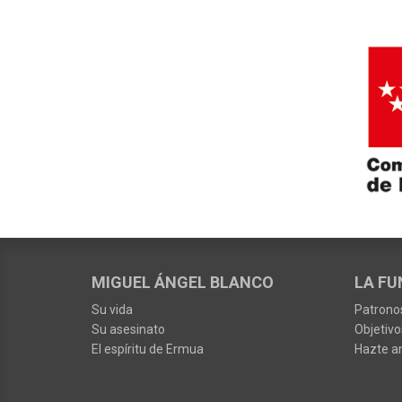
MIGUEL ÁNGEL BLANCO
LA FU
Su vida
Patrono
Su asesinato
Objetivo
El espíritu de Ermua
Hazte a