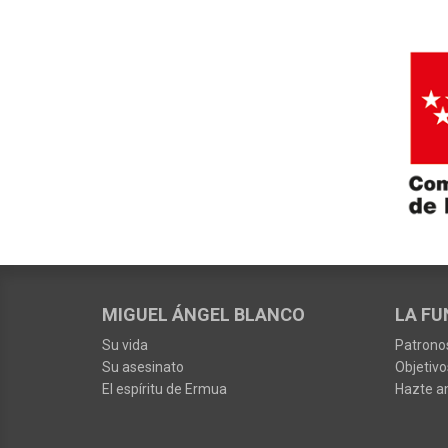
MIGUEL ÁNGEL BLANCO
LA FU
Su vida
Patrono
Su asesinato
Objetivo
El espíritu de Ermua
Hazte a