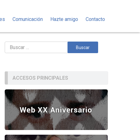
des
Comunicación
Hazte amigo
Contacto
Buscar:
ACCESOS PRINCIPALES