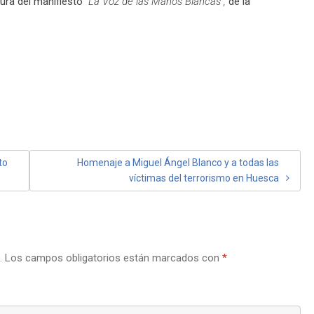
ctura del manifiesto
“La Voz de las Manos Blancas”,
de la
to
Homenaje a Miguel Ángel Blanco y a todas las
víctimas del terrorismo en Huesca
.
Los campos obligatorios están marcados con
*