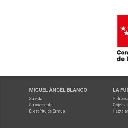
MIGUEL ÁNGEL BLANCO
LA FU
Su vida
Patrono
Su asesinato
Objetivo
El espíritu de Ermua
Hazte a