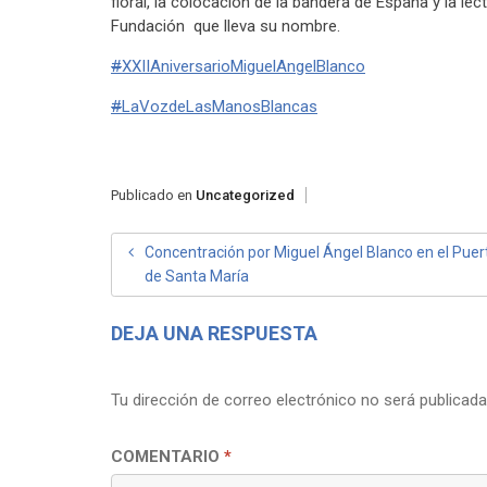
floral, la colocación de la bandera de España y la le
Fundación que lleva su nombre.
#
XXIIAniversarioMiguelAngelBlanco
#
LaVozdeLasManosBlancas
Publicado en
Uncategorized
NAVEGACIÓN
Concentración por Miguel Ángel Blanco en el Puer
de Santa María
DE
ENTRADAS
DEJA UNA RESPUESTA
Tu dirección de correo electrónico no será publicada
COMENTARIO
*