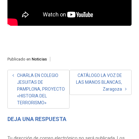
Publicado en
Noticias
NAVEGACIÓN
CHARLA EN COLEGIO
CATÁLOGO LA VOZ DE
JESUITAS DE
LAS MANOS BLANCAS,
DE
PAMPLONA, PROYECTO
Zaragoza
ENTRADAS
«HISTORIA DEL
TERRORISMO»
DEJA UNA RESPUESTA
Tu dirección de correo electrónico no será publicada.
Los