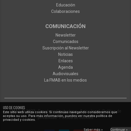
Educación
Colaboraciones
COMUNICACIÓN
Newsletter
Comunicados
Suscripción al Newsletter
Noticias
Enlaces
Agenda
Audiovisuales
La FMAB en los medios
USO DE COOKIES
FMAB
© 2023
·
Developed by
Ixotype
·
Aviso legal
·
Política de
Este sitio web utiliza cookies. Si continúas navegando consideramos que
aceptas su uso. Para más información, puedes ver nuestra política de
privacidad
·
Política de cookies
privacidad y cookies.
Saber más »
Continuar »