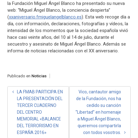
la Fundación Miguel Ángel Blanco ha presentado su nueva
web: “Miguel Ángel Blanco, la conciencia despierta”
(
xxaniversario.fmiguelangelblanco.es
). Esta web recoge día a
día, con información, declaraciones, fotografías y vídeos, la
intensidad de los momentos que la sociedad española vivió
hace casi veinte años, del 10 al 14 de julio, durante el
secuestro y asesinato de Miguel Ángel Blanco. Además se
informa de noticias relacionadas con el XX aniversario.
Publicado en
Noticias
NAVEGACIÓN
LA FMAB PARTICIPA EN
Vico, cantautor amigo
LA PRESENTACIÓN DEL
de la Fundación, nos ha
DE
TERCER CUADERNO
cedido su canción
ENTRADAS
DEL CENTRO
“Libertad” en homenaje
MEMORIAL «BALANCE
a Miguel Ángel Blanco,
DEL TERRORISMO EN
queremos compartirla
ESPAÑA 2016»
con todos vosotros.