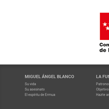
MIGUEL ÁNGEL BLANCO
LA FU
Su vida
Patrono
Su asesinato
Objetivo
El espíritu de Ermua
Hazte a