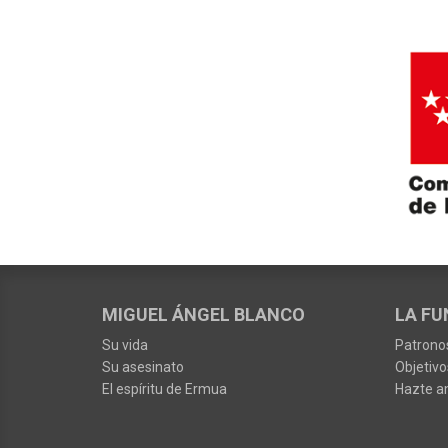
MIGUEL ÁNGEL BLANCO
LA FU
Su vida
Patrono
Su asesinato
Objetivo
El espíritu de Ermua
Hazte a