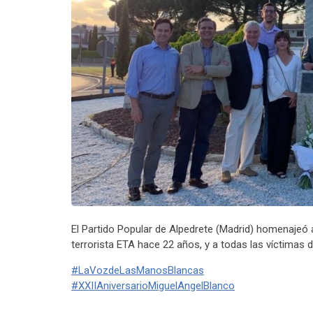
El Partido Popular de Alpedrete (Madrid) homenajeó a
terrorista ETA hace 22 años, y a todas las víctimas d
#
LaVozdeLasManosBlancas
#
XXIIAniversarioMiguelAngelBlanco