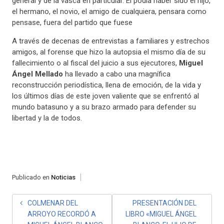
general y de la vasca en particular. Él podía haber sido el hijo,
el hermano, el novio, el amigo de cualquiera, pensara como
pensase, fuera del partido que fuese
A través de decenas de entrevistas a familiares y estrechos
amigos, al forense que hizo la autopsia el mismo día de su
fallecimiento o al fiscal del juicio a sus ejecutores,
Miguel
Ángel Mellado
ha llevado a cabo una magnífica
reconstrucción periodística, llena de emoción, de la vida y
los últimos días de este joven valiente que se enfrentó al
mundo batasuno y a su brazo armado para defender su
libertad y la de todos.
Publicado en
Noticias
NAVEGACIÓN
COLMENAR DEL
PRESENTACIÓN DEL
ARROYO RECORDÓ A
LIBRO «MIGUEL ÁNGEL
DE