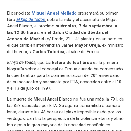
El periodista
Miguel Ángel Mellado
presentará su primer
libro
El hijo de todos
¸ sobre la vida y el asesinato de Miguel
Ángel Blanco, el próximo
miércoles, 7 de septiembre, a
las 12.30 horas, en el Salón Ciudad de Úbeda del
Ateneo de Madrid
(c/ Prado, 21 – 4ª planta), en un acto en
el que también intervendrán
Jaime Mayor Oreja
, ex ministro
del Interior, y
Carlos Totorica
, alcalde de Ermua.
El hijo de todos
, que
La Esfera de los libros
es la primera
biografía sobre el concejal de Ermua cuando ha comenzado
la cuenta atrás para la conmemoración del 20º aniversario
de su secuestro y asesinato por ETA, acaecidos entre el 10
y el 13 de julio de 1997.
La muerte de Miguel Ángel Blanco no fue una más, la 791, de
las 858 causadas por ETA. Su agonía transmitida a cámara
lenta, durante las 48 horas del plazo imposible dado por los
verdugos, cambió la perspectiva de la violencia etarra y abrió
los ojos a la gran mayoría de la sociedad española en