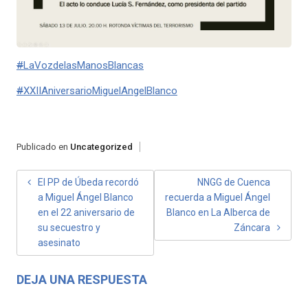
#
LaVozdelasManosBlancas
#
XXIIAniversarioMiguelAngelBlanco
Publicado en
Uncategorized
NAVEGACIÓN
El PP de Úbeda recordó
NNGG de Cuenca
a Miguel Ángel Blanco
recuerda a Miguel Ángel
DE
en el 22 aniversario de
Blanco en La Alberca de
ENTRADAS
su secuestro y
Záncara
asesinato
DEJA UNA RESPUESTA