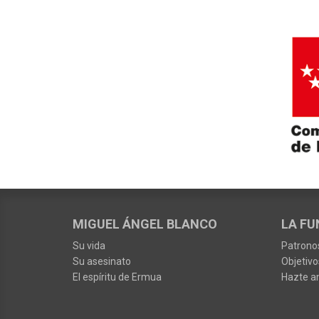
MIGUEL ÁNGEL BLANCO
LA FU
Su vida
Patrono
Su asesinato
Objetivo
El espíritu de Ermua
Hazte a