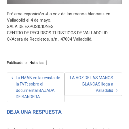
Próxima exposición «La voz de las manos blancas» en
Valladolid el 4 de mayo.
SALA DE EXPOSICIONES
CENTRO DE RECURSOS TURISTICOS DE VALLADOLID
C/Acera de Recoletos, s/n , 47004 Valladolid.
Publicado en
Noticias
NAVEGACIÓN
La FMAB en la revista de
LA VOZ DE LAS MANOS
la FVT: sobre el
BLANCAS llega a
DE
documental BAJADA
Valladolid
ENTRADAS
DE BANDERA
DEJA UNA RESPUESTA