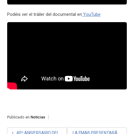
Podéis ver el tráiler del documental en
YouTube
Publicado en
Noticias
NAVEGACIÓN
40º ANIVERSARIO DEL
LA FMAB PRESENTARÁ