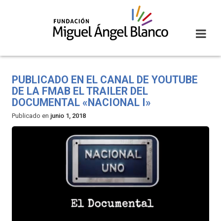
Skip
to
content
PUBLICADO EN EL CANAL DE YOUTUBE
DE LA FMAB EL TRAILER DEL
DOCUMENTAL «NACIONAL I»
Publicado en
junio 1, 2018