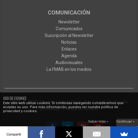
COMUNICACIÓN
Newsletter
Comunicados
Suscripción al Newsletter
Noticias
Enlaces
Agenda
Audiovisuales
La FMAB en los medios
USO DE COOKIES
FMAB
© 2023
·
Developed by
Ixotype
·
Aviso legal
·
Política de
Este sitio web utiliza cookies. Si continúas navegando consideramos que
aceptas su uso. Para más información, puedes ver nuestra política de
privacidad
·
Política de cookies
privacidad y cookies.
Saber más »
Continuar »
Compartir