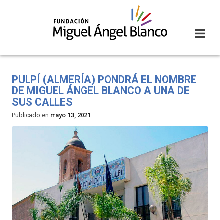
Skip
to
content
PULPÍ (ALMERÍA) PONDRÁ EL NOMBRE
DE MIGUEL ÁNGEL BLANCO A UNA DE
SUS CALLES
Publicado en
mayo 13, 2021