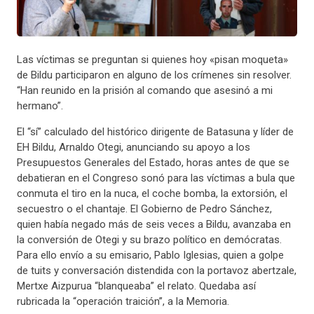
Las víctimas se preguntan si quienes hoy «pisan moqueta»
de Bildu participaron en alguno de los crímenes sin resolver.
“Han reunido en la prisión al comando que asesinó a mi
hermano”.
El “sí” calculado del histórico dirigente de Batasuna y líder de
EH Bildu, Arnaldo Otegi, anunciando su apoyo a los
Presupuestos Generales del Estado, horas antes de que se
debatieran en el Congreso sonó para las víctimas a bula que
conmuta el tiro en la nuca, el coche bomba, la extorsión, el
secuestro o el chantaje. El Gobierno de Pedro Sánchez,
quien había negado más de seis veces a Bildu, avanzaba en
la conversión de Otegi y su brazo político en demócratas.
Para ello envío a su emisario, Pablo Iglesias, quien a golpe
de tuits y conversación distendida con la portavoz abertzale,
Mertxe Aizpurua “blanqueaba” el relato. Quedaba así
rubricada la “operación traición”, a la Memoria.