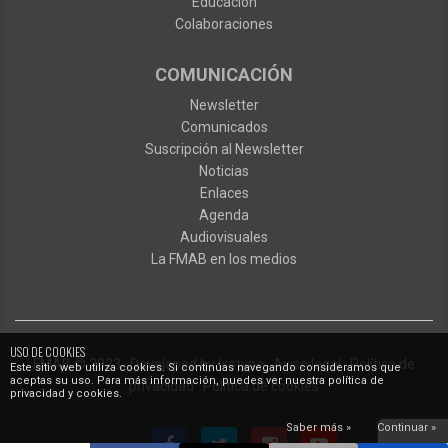
Educación
Colaboraciones
COMUNICACIÓN
Newsletter
Comunicados
Suscripción al Newsletter
Noticias
Enlaces
Agenda
Audiovisuales
La FMAB en los medios
USO DE COOKIES
FMAB
© 2023
·
Developed by
Ixotype
·
Aviso legal
·
Política de
Este sitio web utiliza cookies. Si continúas navegando consideramos que
aceptas su uso. Para más información, puedes ver nuestra política de
privacidad
·
Política de cookies
privacidad y cookies.
Saber más »
Continuar »