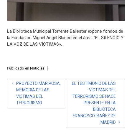
La Biblioteca Municipal Torrente Ballester expone fondos de
la Fundación Miguel Angel Blanco en el área: “EL SILENCIO Y
LA VOZ DE LAS VÍCTIMAS».
Publicado en
Noticias
NAVEGACIÓN
PROYECTO MARIPOSA,
EL TESTIMONIO DE LAS
MEMORIA DE LAS
VICTIMAS DEL
DE
VICTIMAS DEL
TERRORISMO SE HACE
ENTRADAS
TERRORISMO
PRESENTE EN LA
BIBLIOTECA
FRANCISCO IBAÑEZ DE
MADRID