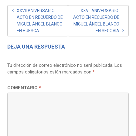
NAVEGACIÓN
XXVII ANIVERSARIO:
XXVII ANIVERSARIO:
ACTO EN RECUERDO DE
ACTO EN RECUERDO DE
DE
MIGUEL ÁNGEL BLANCO
MIGUEL ÁNGEL BLANCO
ENTRADAS
EN HUESCA
EN SEGOVIA
DEJA UNA RESPUESTA
Tu dirección de correo electrónico no será publicada.
Los
campos obligatorios están marcados con
*
COMENTARIO
*