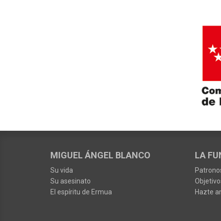
MIGUEL ÁNGEL BLANCO
LA FU
Su vida
Patrono
Su asesinato
Objetivo
El espíritu de Ermua
Hazte a