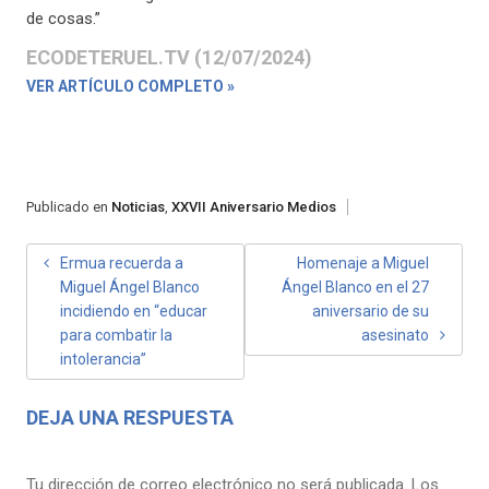
de cosas.”
ECODETERUEL.TV (12/07/2024)
VER ARTÍCULO COMPLETO »
Publicado en
Noticias
,
XXVII Aniversario Medios
NAVEGACIÓN
Ermua recuerda a
Homenaje a Miguel
Miguel Ángel Blanco
Ángel Blanco en el 27
DE
incidiendo en “educar
aniversario de su
ENTRADAS
para combatir la
asesinato
intolerancia”
DEJA UNA RESPUESTA
Tu dirección de correo electrónico no será publicada.
Los