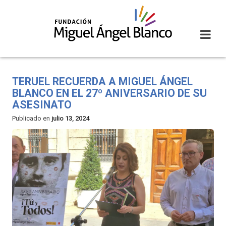
Skip
to
content
TERUEL RECUERDA A MIGUEL ÁNGEL
BLANCO EN EL 27º ANIVERSARIO DE SU
ASESINATO
Publicado en
julio 13, 2024