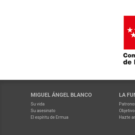
MIGUEL ÁNGEL BLANCO
LA FU
Su vida
Patrono
Su asesinato
Objetivo
El espíritu de Ermua
Hazte a