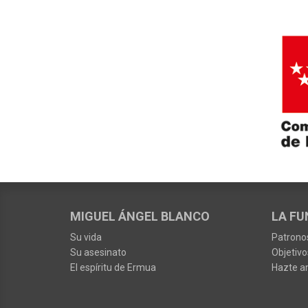
MIGUEL ÁNGEL BLANCO
LA FU
Su vida
Patrono
Su asesinato
Objetivo
El espíritu de Ermua
Hazte a